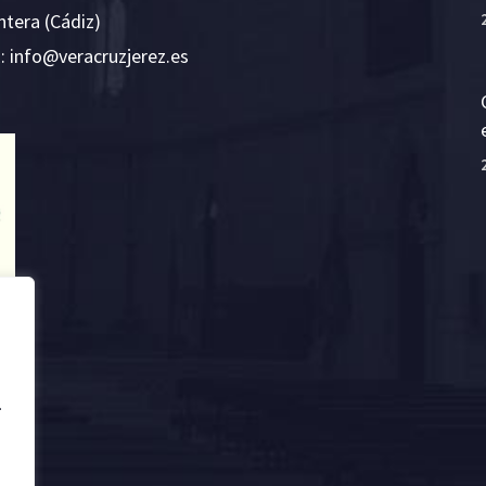
ntera (Cádiz)
E:
i
v@ofn
rcare
rejzu
se.ze
.