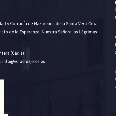
dad y Cofradía de Nazarenos de la Santa Vera-Cruz
risto de la Esperanza, Nuestra Señora las Lágrimas
ntera (Cádiz)
E:
i
v@ofn
rcare
rejzu
se.ze