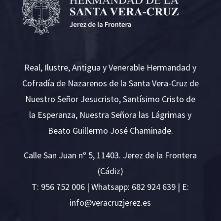
Real, Ilustre, Antigua y Venerable Hermandad y
Cofradía de Nazarenos de la Santa Vera-Cruz de
Nuestro Señor Jesucristo, Santísimo Cristo de
la Esperanza, Nuestra Señora las Lágrimas y
Beato Guillermo José Chaminade.
Calle San Juan nº 5, 11403. Jerez de la Frontera
(Cádiz)
T:
956 752 006
| Whatsapp: 682 924 639 | E:
i
v@ofn
rcare
rejzu
se.ze