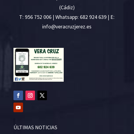
(Cádiz)
T:
956 752 006
| Whatsapp: 682 924 639 | E:
i
v@ofn
rcare
rejzu
se.ze
ÚLTIMAS NOTICIAS