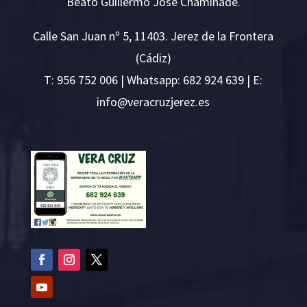
Beato Guillermo José Chaminade.
Calle San Juan nº 5, 11403. Jerez de la Frontera
(Cádiz)
T:
956 752 006
| Whatsapp: 682 924 639 | E:
i
v@ofn
rcare
rejzu
se.ze