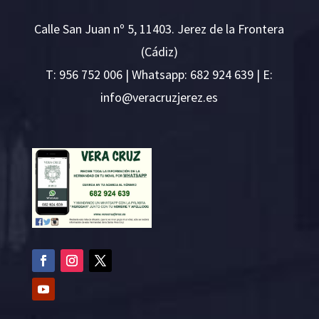
Calle San Juan nº 5, 11403. Jerez de la Frontera
(Cádiz)
T:
956 752 006
| Whatsapp: 682 924 639 | E:
i
v@ofn
rcare
rejzu
se.ze