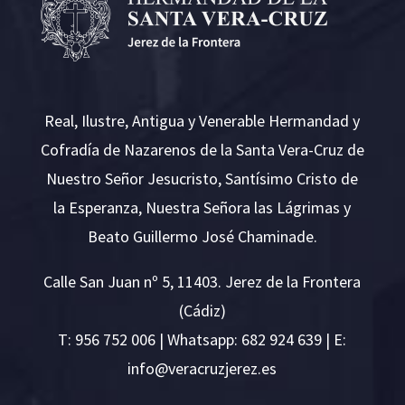
Real, Ilustre, Antigua y Venerable Hermandad y
Cofradía de Nazarenos de la Santa Vera-Cruz de
Nuestro Señor Jesucristo, Santísimo Cristo de
la Esperanza, Nuestra Señora las Lágrimas y
Beato Guillermo José Chaminade.
Calle San Juan nº 5, 11403. Jerez de la Frontera
(Cádiz)
T:
956 752 006
| Whatsapp: 682 924 639 | E:
i
v@ofn
rcare
rejzu
se.ze