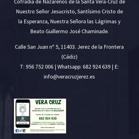
Cofradía de Nazarenos de la Santa Vera-Cruz de
Nuestro Señor Jesucristo, Santísimo Cristo de
la Esperanza, Nuestra Señora las Lágrimas y
Beato Guillermo José Chaminade.
Calle San Juan nº 5, 11403. Jerez de la Frontera
(Cádiz)
T:
956 752 006
| Whatsapp: 682 924 639 | E:
i
v@ofn
rcare
rejzu
se.ze