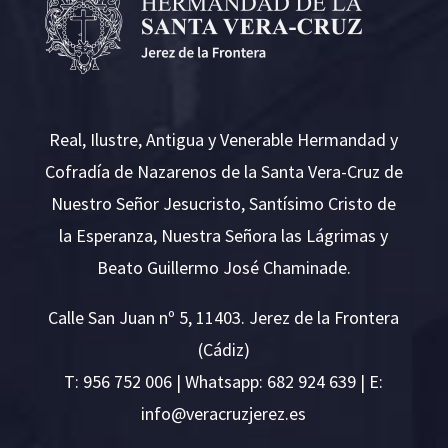
Real, Ilustre, Antigua y Venerable Hermandad y
Cofradía de Nazarenos de la Santa Vera-Cruz de
Nuestro Señor Jesucristo, Santísimo Cristo de
la Esperanza, Nuestra Señora las Lágrimas y
Beato Guillermo José Chaminade.
Calle San Juan nº 5, 11403. Jerez de la Frontera
(Cádiz)
T:
956 752 006
| Whatsapp: 682 924 639 | E:
i
v@ofn
rcare
rejzu
se.ze