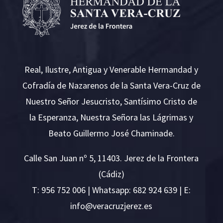
Real, Ilustre, Antigua y Venerable Hermandad y
Cofradía de Nazarenos de la Santa Vera-Cruz de
Nuestro Señor Jesucristo, Santísimo Cristo de
la Esperanza, Nuestra Señora las Lágrimas y
Beato Guillermo José Chaminade.
Calle San Juan nº 5, 11403. Jerez de la Frontera
(Cádiz)
T:
956 752 006
| Whatsapp: 682 924 639 | E:
i
v@ofn
rcare
rejzu
se.ze