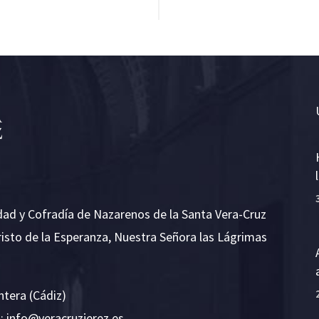
dad y Cofradía de Nazarenos de la Santa Vera-Cruz
risto de la Esperanza, Nuestra Señora las Lágrimas
ntera (Cádiz)
E:
i
v@ofn
rcare
rejzu
se.ze