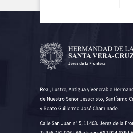
Real, Ilustre, Antigua y Venerable Herman
de Nuestro Señor Jesucristo, Santísimo C
y Beato Guillermo José Chaminade.
Calle San Juan nº 5, 11403. Jerez de la Fro
T:
956 752 006
| Whatsapp: 682 924 639 | 