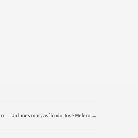
ro
Un lunes mas, así lo vio Jose Melero
→