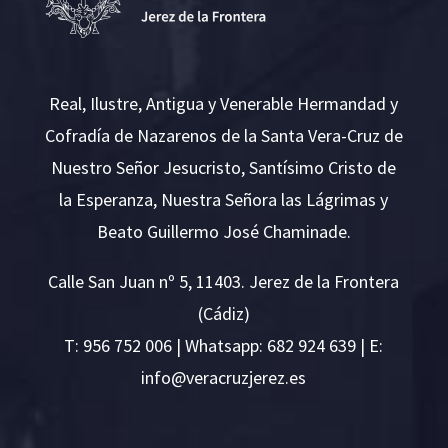
Real, Ilustre, Antigua y Venerable Hermandad y
Cofradía de Nazarenos de la Santa Vera-Cruz de
Nuestro Señor Jesucristo, Santísimo Cristo de
la Esperanza, Nuestra Señora las Lágrimas y
Beato Guillermo José Chaminade.
Calle San Juan nº 5, 11403. Jerez de la Frontera
(Cádiz)
T:
956 752 006
| Whatsapp: 682 924 639 | E:
i
v@ofn
rcare
rejzu
se.ze