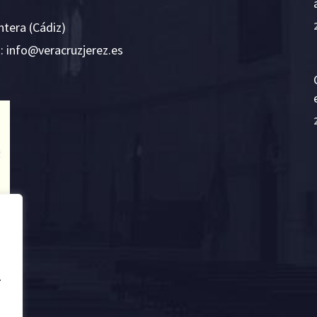
ntera (Cádiz)
E:
i
v@ofn
rcare
rejzu
se.ze
.