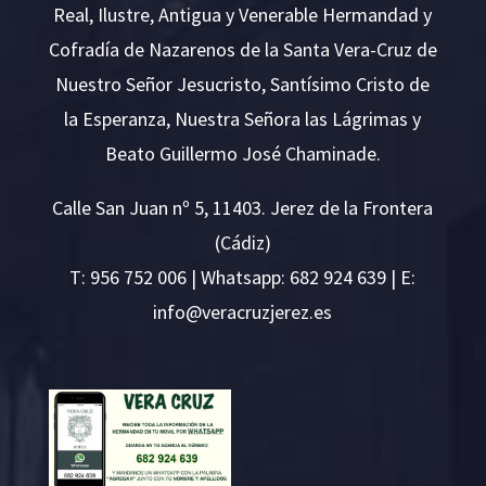
Real, Ilustre, Antigua y Venerable Hermandad y
Cofradía de Nazarenos de la Santa Vera-Cruz de
Nuestro Señor Jesucristo, Santísimo Cristo de
la Esperanza, Nuestra Señora las Lágrimas y
Beato Guillermo José Chaminade.
Calle San Juan nº 5, 11403. Jerez de la Frontera
(Cádiz)
T:
956 752 006
| Whatsapp: 682 924 639 | E:
i
v@ofn
rcare
rejzu
se.ze