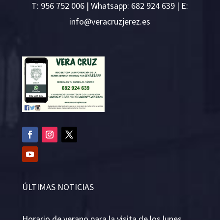
T:
956 752 006
| Whatsapp: 682 924 639 | E:
i
v@ofn
rcare
rejzu
se.ze
ÚLTIMAS NOTICIAS
Horario de verano para la visita de los lunes.