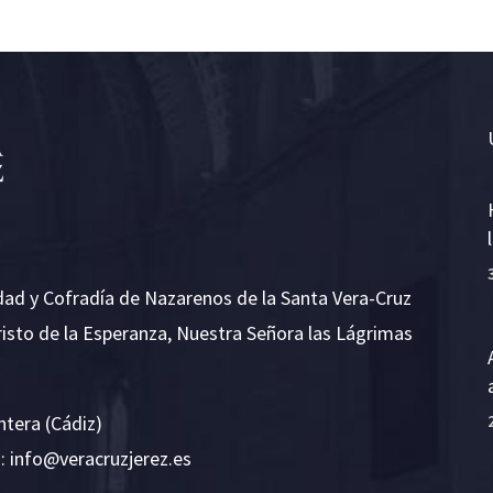
dad y Cofradía de Nazarenos de la Santa Vera-Cruz
risto de la Esperanza, Nuestra Señora las Lágrimas
ntera (Cádiz)
E:
i
v@ofn
rcare
rejzu
se.ze